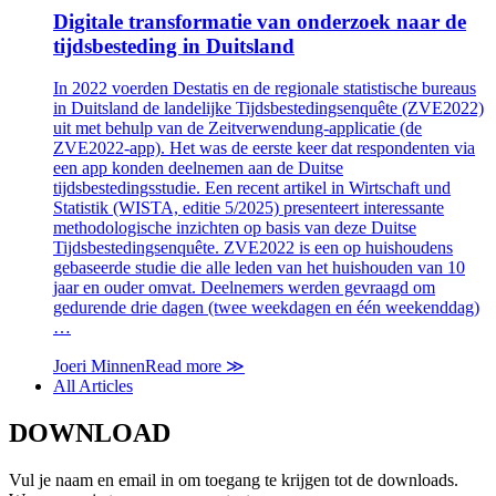
Digitale transformatie van onderzoek naar de
tijdsbesteding in Duitsland
In 2022 voerden Destatis en de regionale statistische bureaus
in Duitsland de landelijke Tijdsbestedingsenquête (ZVE2022)
uit met behulp van de Zeitverwendung-applicatie (de
ZVE2022-app). Het was de eerste keer dat respondenten via
een app konden deelnemen aan de Duitse
tijdsbestedingsstudie. Een recent artikel in Wirtschaft und
Statistik (WISTA, editie 5/2025) presenteert interessante
methodologische inzichten op basis van deze Duitse
Tijdsbestedingsenquête. ZVE2022 is een op huishoudens
gebaseerde studie die alle leden van het huishouden van 10
jaar en ouder omvat. Deelnemers werden gevraagd om
gedurende drie dagen (twee weekdagen en één weekenddag)
…
Joeri Minnen
Read more
≫
All Articles
DOWNLOAD
Vul je naam en email in om toegang te krijgen tot de downloads.