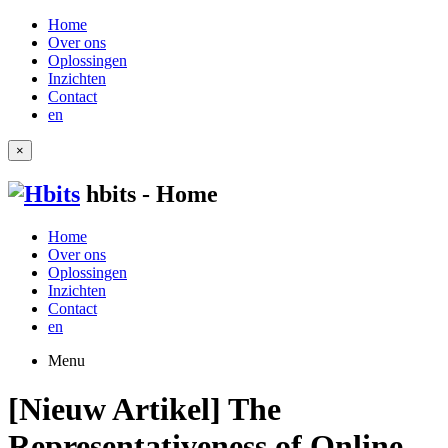
Home
Over ons
Oplossingen
Inzichten
Contact
en
×
hbits - Home
Home
Over ons
Oplossingen
Inzichten
Contact
en
Menu
[Nieuw Artikel] The
Representativeness of Online