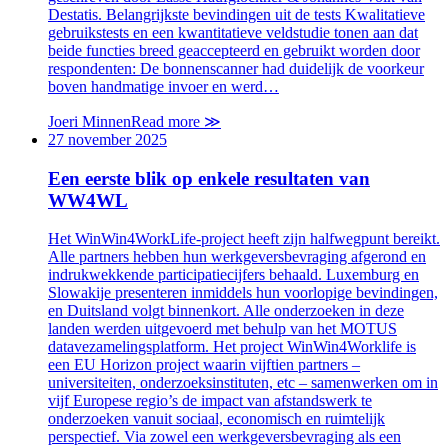
Destatis. Belangrijkste bevindingen uit de tests Kwalitatieve
gebruikstests en een kwantitatieve veldstudie tonen aan dat
beide functies breed geaccepteerd en gebruikt worden door
respondenten: De bonnenscanner had duidelijk de voorkeur
boven handmatige invoer en werd…
Joeri Minnen
Read more
≫
27 november 2025
Een eerste blik op enkele resultaten van
WW4WL
Het WinWin4WorkLife-project heeft zijn halfwegpunt bereikt.
Alle partners hebben hun werkgeversbevraging afgerond en
indrukwekkende participatiecijfers behaald. Luxemburg en
Slowakije presenteren inmiddels hun voorlopige bevindingen,
en Duitsland volgt binnenkort. Alle onderzoeken in deze
landen werden uitgevoerd met behulp van het MOTUS
datavezamelingsplatform. Het project WinWin4Worklife is
een EU Horizon project waarin vijftien partners –
universiteiten, onderzoeksinstituten, etc – samenwerken om in
vijf Europese regio’s de impact van afstandswerk te
onderzoeken vanuit sociaal, economisch en ruimtelijk
perspectief. Via zowel een werkgeversbevraging als een