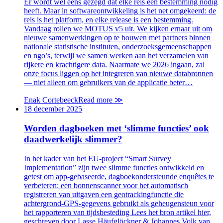
Er wordt wel eens gezegd dat elke reis een bestemming nodig
heeft. Maar in softwareontwikkeling is het net omgekeerd: de
reis is het platform, en elke release is een bestemming.
Vandaag rollen we MOTUS v5 uit. We kijken ernaar uit om
nieuwe samenwerkingen op te bouwen met partners binnen
nationale statistische instituten, onderzoeksgemeenschappen
en ngo’s, terwijl we samen werken aan het verzamelen van
rijkere en krachtigere data. Naarmate we 2026 ingaan, zal
onze focus liggen op het integreren van nieuwe databronnen
— niet alleen om gebruikers van de applicatie beter…
Enak Cortebeeck
Read more
≫
18 december 2025
Worden dagboeken met ‘slimme functies’ ook
daadwerkelijk slimmer?
In het kader van het EU-project “Smart Survey
Implementation” zijn twee slimme functies ontwikkeld en
getest om app-gebaseerde, dagboekondersteunde enquêtes te
verbeteren: een bonnenscanner voor het automatisch
registreren van uitgaven een geotrackingfunctie die
achtergrond-GPS-gegevens gebruikt als geheugensteun voor
het rapporteren van tijdsbesteding Lees het bron artikel hier,
geschreven door Lasse Häufglöckner & Johannes Volk van