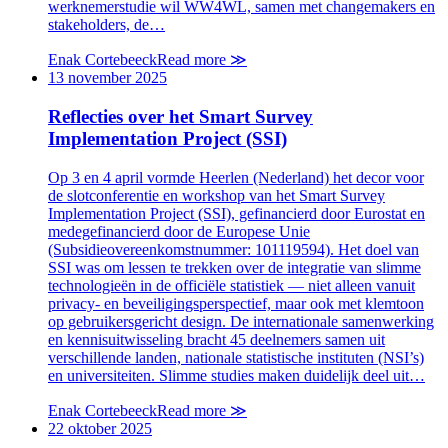
werknemerstudie wil WW4WL, samen met changemakers en
stakeholders, de…
Enak Cortebeeck
Read more
≫
13 november 2025
Reflecties over het Smart Survey
Implementation Project (SSI)
Op 3 en 4 april vormde Heerlen (Nederland) het decor voor
de slotconferentie en workshop van het Smart Survey
Implementation Project (SSI), gefinancierd door Eurostat en
medegefinancierd door de Europese Unie
(Subsidieovereenkomstnummer: 101119594). Het doel van
SSI was om lessen te trekken over de integratie van slimme
technologieën in de officiële statistiek — niet alleen vanuit
privacy- en beveiligingsperspectief, maar ook met klemtoon
op gebruikersgericht design. De internationale samenwerking
en kennisuitwisseling bracht 45 deelnemers samen uit
verschillende landen, nationale statistische instituten (NSI’s)
en universiteiten. Slimme studies maken duidelijk deel uit…
Enak Cortebeeck
Read more
≫
22 oktober 2025