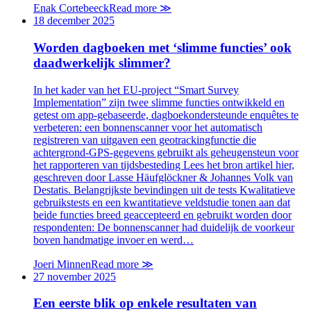
Enak Cortebeeck
Read more
≫
18 december 2025
Worden dagboeken met ‘slimme functies’ ook
daadwerkelijk slimmer?
In het kader van het EU-project “Smart Survey
Implementation” zijn twee slimme functies ontwikkeld en
getest om app-gebaseerde, dagboekondersteunde enquêtes te
verbeteren: een bonnenscanner voor het automatisch
registreren van uitgaven een geotrackingfunctie die
achtergrond-GPS-gegevens gebruikt als geheugensteun voor
het rapporteren van tijdsbesteding Lees het bron artikel hier,
geschreven door Lasse Häufglöckner & Johannes Volk van
Destatis. Belangrijkste bevindingen uit de tests Kwalitatieve
gebruikstests en een kwantitatieve veldstudie tonen aan dat
beide functies breed geaccepteerd en gebruikt worden door
respondenten: De bonnenscanner had duidelijk de voorkeur
boven handmatige invoer en werd…
Joeri Minnen
Read more
≫
27 november 2025
Een eerste blik op enkele resultaten van