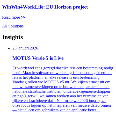
WinWin4WorkLife: EU Horizon project
Read more
≫
All Solutions
Insights
23 januari 2026
MOTUS Versie 5 is Live
Er wordt wel eens gezegd dat elke reis een bestemming nodig
heeft. Maar in softwareontwikkeling is het net omgekeerd: de
reis is het platform, en elke release is een bestemming.
Vandaag rollen we MOTUS v5 uit. We kijken ernaar uit om
nieuwe samenwerkingen op te bouwen met partners binnen
nationale statistische instituten, onderzoeksgemeenschappen
en ngo’s, terwijl we samen werken aan het verzamelen van
rijkere en krachtigere data. Naarmate we 2026 ingaan, zal
onze focus liggen op het integreren van nieuwe databronnen
— niet alleen om gebruikers van de applicatie beter…