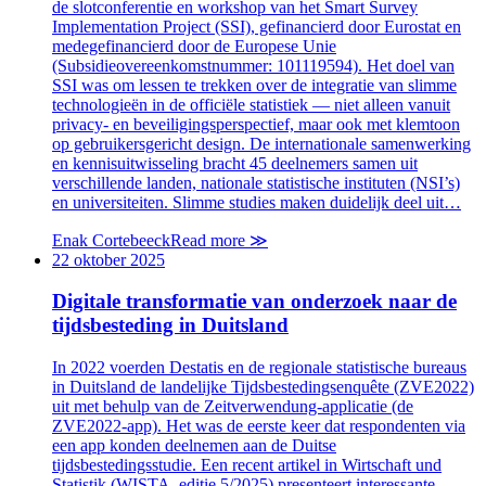
de slotconferentie en workshop van het Smart Survey
Implementation Project (SSI), gefinancierd door Eurostat en
medegefinancierd door de Europese Unie
(Subsidieovereenkomstnummer: 101119594). Het doel van
SSI was om lessen te trekken over de integratie van slimme
technologieën in de officiële statistiek — niet alleen vanuit
privacy- en beveiligingsperspectief, maar ook met klemtoon
op gebruikersgericht design. De internationale samenwerking
en kennisuitwisseling bracht 45 deelnemers samen uit
verschillende landen, nationale statistische instituten (NSI’s)
en universiteiten. Slimme studies maken duidelijk deel uit…
Enak Cortebeeck
Read more
≫
22 oktober 2025
Digitale transformatie van onderzoek naar de
tijdsbesteding in Duitsland
In 2022 voerden Destatis en de regionale statistische bureaus
in Duitsland de landelijke Tijdsbestedingsenquête (ZVE2022)
uit met behulp van de Zeitverwendung-applicatie (de
ZVE2022-app). Het was de eerste keer dat respondenten via
een app konden deelnemen aan de Duitse
tijdsbestedingsstudie. Een recent artikel in Wirtschaft und
Statistik (WISTA, editie 5/2025) presenteert interessante