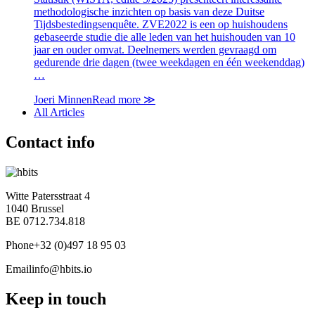
methodologische inzichten op basis van deze Duitse
Tijdsbestedingsenquête. ZVE2022 is een op huishoudens
gebaseerde studie die alle leden van het huishouden van 10
jaar en ouder omvat. Deelnemers werden gevraagd om
gedurende drie dagen (twee weekdagen en één weekenddag)
…
Joeri Minnen
Read more
≫
All Articles
Contact info
Witte Patersstraat 4
1040 Brussel
BE 0712.734.818
Phone
+32 (0)497 18 95 03
Email
info@hbits.io
Keep in touch