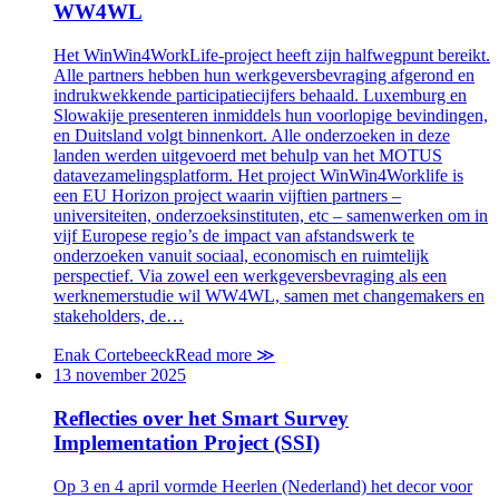
WW4WL
Het WinWin4WorkLife-project heeft zijn halfwegpunt bereikt.
Alle partners hebben hun werkgeversbevraging afgerond en
indrukwekkende participatiecijfers behaald. Luxemburg en
Slowakije presenteren inmiddels hun voorlopige bevindingen,
en Duitsland volgt binnenkort. Alle onderzoeken in deze
landen werden uitgevoerd met behulp van het MOTUS
datavezamelingsplatform. Het project WinWin4Worklife is
een EU Horizon project waarin vijftien partners –
universiteiten, onderzoeksinstituten, etc – samenwerken om in
vijf Europese regio’s de impact van afstandswerk te
onderzoeken vanuit sociaal, economisch en ruimtelijk
perspectief. Via zowel een werkgeversbevraging als een
werknemerstudie wil WW4WL, samen met changemakers en
stakeholders, de…
Enak Cortebeeck
Read more
≫
13 november 2025
Reflecties over het Smart Survey
Implementation Project (SSI)
Op 3 en 4 april vormde Heerlen (Nederland) het decor voor