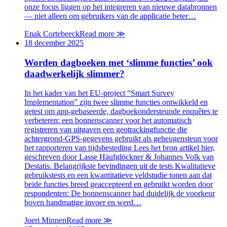
onze focus liggen op het integreren van nieuwe databronnen
— niet alleen om gebruikers van de applicatie beter…
Enak Cortebeeck
Read more
≫
18 december 2025
Worden dagboeken met ‘slimme functies’ ook
daadwerkelijk slimmer?
In het kader van het EU-project “Smart Survey
Implementation” zijn twee slimme functies ontwikkeld en
getest om app-gebaseerde, dagboekondersteunde enquêtes te
verbeteren: een bonnenscanner voor het automatisch
registreren van uitgaven een geotrackingfunctie die
achtergrond-GPS-gegevens gebruikt als geheugensteun voor
het rapporteren van tijdsbesteding Lees het bron artikel hier,
geschreven door Lasse Häufglöckner & Johannes Volk van
Destatis. Belangrijkste bevindingen uit de tests Kwalitatieve
gebruikstests en een kwantitatieve veldstudie tonen aan dat
beide functies breed geaccepteerd en gebruikt worden door
respondenten: De bonnenscanner had duidelijk de voorkeur
boven handmatige invoer en werd…
Joeri Minnen
Read more
≫