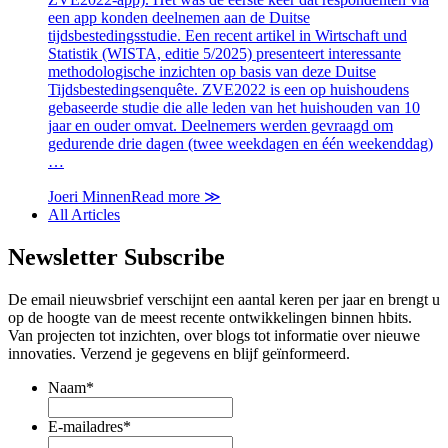
een app konden deelnemen aan de Duitse
tijdsbestedingsstudie. Een recent artikel in Wirtschaft und
Statistik (WISTA, editie 5/2025) presenteert interessante
methodologische inzichten op basis van deze Duitse
Tijdsbestedingsenquête. ZVE2022 is een op huishoudens
gebaseerde studie die alle leden van het huishouden van 10
jaar en ouder omvat. Deelnemers werden gevraagd om
gedurende drie dagen (twee weekdagen en één weekenddag)
…
Joeri Minnen
Read more
≫
All Articles
Newsletter
Subscribe
De email nieuwsbrief verschijnt een aantal keren per jaar en brengt u
op de hoogte van de meest recente ontwikkelingen binnen hbits.
Van projecten tot inzichten, over blogs tot informatie over nieuwe
innovaties. Verzend je gegevens en blijf geïnformeerd.
Naam
*
E-mailadres
*