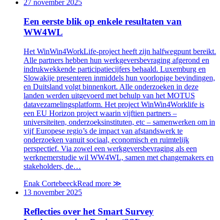
27 november 2025
Een eerste blik op enkele resultaten van
WW4WL
Het WinWin4WorkLife-project heeft zijn halfwegpunt bereikt.
Alle partners hebben hun werkgeversbevraging afgerond en
indrukwekkende participatiecijfers behaald. Luxemburg en
Slowakije presenteren inmiddels hun voorlopige bevindingen,
en Duitsland volgt binnenkort. Alle onderzoeken in deze
landen werden uitgevoerd met behulp van het MOTUS
datavezamelingsplatform. Het project WinWin4Worklife is
een EU Horizon project waarin vijftien partners –
universiteiten, onderzoeksinstituten, etc – samenwerken om in
vijf Europese regio’s de impact van afstandswerk te
onderzoeken vanuit sociaal, economisch en ruimtelijk
perspectief. Via zowel een werkgeversbevraging als een
werknemerstudie wil WW4WL, samen met changemakers en
stakeholders, de…
Enak Cortebeeck
Read more
≫
13 november 2025
Reflecties over het Smart Survey