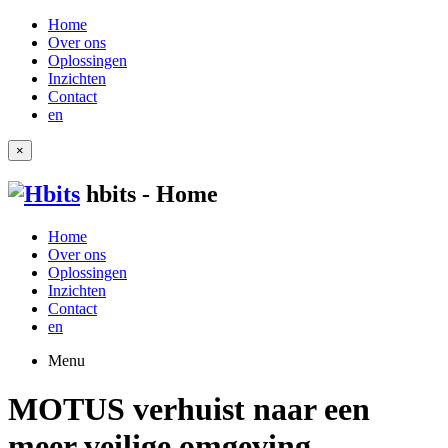
Home
Over ons
Oplossingen
Inzichten
Contact
en
×
hbits - Home
Home
Over ons
Oplossingen
Inzichten
Contact
en
Menu
MOTUS verhuist naar een
meer veilige omgeving