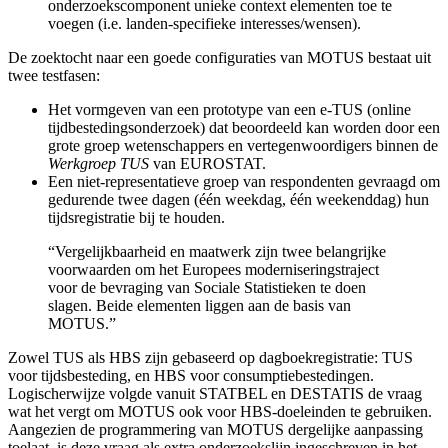
onderzoekscomponent unieke context elementen toe te
voegen (i.e. landen-specifieke interesses/wensen).
De zoektocht naar een goede configuraties van MOTUS bestaat uit
twee testfasen:
Het vormgeven van een prototype van een e-TUS (online
tijdbestedingsonderzoek) dat beoordeeld kan worden door een
grote groep wetenschappers en vertegenwoordigers binnen de
Werkgroep TUS
van EUROSTAT.
Een niet-representatieve groep van respondenten gevraagd om
gedurende twee dagen (één weekdag, één weekenddag) hun
tijdsregistratie bij te houden.
“Vergelijkbaarheid en maatwerk zijn twee belangrijke
voorwaarden om het Europees moderniseringstraject
voor de bevraging van Sociale Statistieken te doen
slagen. Beide elementen liggen aan de basis van
MOTUS.”
Zowel TUS als HBS zijn gebaseerd op dagboekregistratie: TUS
voor tijdsbesteding, en HBS voor consumptiebestedingen.
Logischerwijze volgde vanuit STATBEL en DESTATIS de vraag
wat het vergt om MOTUS ook voor HBS-doeleinden te gebruiken.
Aangezien de programmering van MOTUS dergelijke aanpassing
toelaat, is deze vraag als extra onderzoekslijn ingeschreven in het