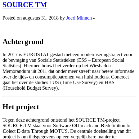
SOURCE TM
Posted on augustus 31, 2018 by
Joeri Minnen
-
Achtergrond
In 2017 is EUROSTAT gestart met een moderniseringstraject voor
de bevraging van Sociale Statistieken (ESS – European Social
Statistics). Hiermee bouwt het verder op het Wiesbaden
Memorandum uit 2011 dat onder meer streeft naar betere informatie
over de tijds- en consumptiepatronen van huishoudens. Concreet
gaat het over de studies TUS (Time Use Survey) en HBS
(Household Budget Survey).
Het project
Tegen deze achtergrond ontstond het SOURCE TM-project.
SOURCE-TM staat voor
S
oftware
OU
treach and
R
edefinition to
C
olect
E
-data
T
hrough
M
OTUS. De centrale doelstelling van dit
project is om tijdsgegevens op een vergelijkbare manier te