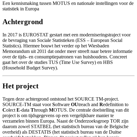
Een kennismaking tussen MOTUS en nationale instellingen voor de
statistiek in Europa
Achtergrond
In 2017 is EUROSTAT gestart met een moderniseringstraject voor
de bevraging van Sociale Statistieken (ESS – European Social
Statistics). Hiermee bouwt het verder op het Wiesbaden
Memorandum uit 2011 dat onder meer streeft naar betere informatie
over de tijds- en consumptiepatronen van huishoudens. Concreet
gaat het over de studies TUS (Time Use Survey) en HBS
(Household Budget Survey).
Het project
Tegen deze achtergrond ontstond het SOURCE TM-project.
SOURCE-TM staat voor
S
oftware
OU
treach and
R
edefinition to
C
olect
E
-data
T
hrough
M
OTUS. De centrale doelstelling van dit
project is om tijdsgegevens op een vergelijkbare manier te
verzamelen binnen Europa. Naast de Onderzoeksgroep TOR zijn
daarom zowel STATBEL (het statistisch bureau van de Belgische
overheid) als DESTATIS (het statistisch bureau van de Duitse