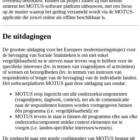
overheid) betrokken. Binnen dit project zullen zij hun kennis
omtrent het MOTUS-software platform uitbouwen, met een focus
op de manier waarop het gedrag verzameld wordt via de MOTUS-
applicatie die zowel online als offline beschikbaar is.
De uitdagingen
De grootste uitdaging voor het Europees moderniseringstraject voor
de bevraging van Sociale Statistieken is om niet enkel
vergelijkbaarheid na te streven maar tevens oog te hebben voor de
specifieke interesses (bv. in termen van vragenlijsten of activiteiten)
of wensen en bezorgdheden (bv. in termen van instroom van
respondenten of lengte van de bevraging) van de individuele landen.
Het softwareplatform MOTUS gaat deze uitdaging aan omdat:
MOTUS erop ingericht om alle onderzoekscomponenten
(vragenlijsten, dagboek, context), net als de communicatie
naar de respondenten kunnen worden vormgegeven binnen
één programma (i.e. vergelijkbaarheid); en
MOTUS tevens in staat is binnen dit programma elke aan elke
onderzoekscomponent unieke context elementen toe te
voegen (i.e. landen-specifieke interesses/wensen).
De zoektocht naar een goede configuraties van MOTUS bestaat uit